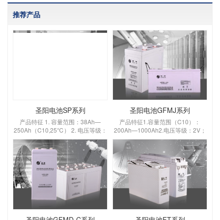
推荐产品
圣阳电池SP系列
圣阳电池GFMJ系列
产品特征 1. 容量范围：38Ah—
产品特征1.容量范围（C10）：
250Ah（C10,25℃） 2. 电压等级：
200Ah—1000Ah2.电压等级：2V；
12V 3. 自放电小：≤2%/月（25℃）
3.设计浮充寿命：在25℃±5℃环境
4. 设计寿命长：设计寿命为10年
下为18年；
（25℃） 5. 密封反应效率：≥98%
6. 工作温度范围宽：-15℃～45℃
主要应用领域 通讯
圣阳电池GFMD-C系列
圣阳电池FT系列